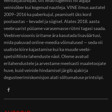
veiniasjatundjad, siit leiab lugemist nii algaja
veinisõber kui kogenud nautleja. VINE ilmus aastatel
2009–2016 ka paberkujul, peamiselt üks kord
poolaastas – kevadel ja sügisel. Alates 2018. aasta
veebruarist püüame varasemasse rütmi tagasi saada.
Veebiversioonis üritame ära kasutada lisaväärtusi,
mida pakuvad online-meedia võimalused — seda nii
uudiste kiire kajastamise kui ka muude veebi-
spetsiifiliste lahenduste näol. Oleme avatud
erilahendustele ja arvestame meelsasti maaletoojate
huve, kuid veinide hindamisel järgib ajakirja
degusteerimiskomisjon alati sõltumatuse printsiipi.