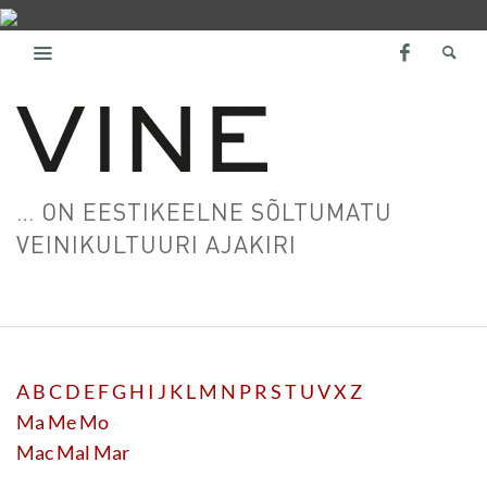
… ON EESTIKEELNE SÕLTUMATU
VEINIKULTUURI AJAKIRI
A
B
C
D
E
F
G
H
I
J
K
L
M
N
P
R
S
T
U
V
X
Z
Ma
Me
Mo
Mac
Mal
Mar