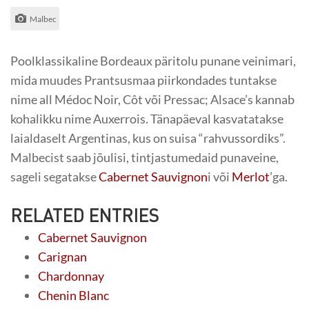
Malbec
Poolklassikaline Bordeaux päritolu punane veinimari,
mida muudes Prantsusmaa piirkondades tuntakse
nime all Médoc Noir, Côt või Pressac; Alsace’s kannab
kohalikku nime Auxerrois. Tänapäeval kasvatatakse
laialdaselt Argentinas, kus on suisa “rahvussordiks”.
Malbecist saab jõulisi, tintjastumedaid punaveine,
sageli segatakse
Cabernet Sauvignon
i või
Merlot
’ga.
RELATED ENTRIES
Cabernet Sauvignon
Carignan
Chardonnay
Chenin Blanc