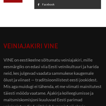
Facebook
VEINIAJAKIRI VINE
VINE on eestikeelne sõltumatu veiniajakiri, mille
eesmärgiks on edasi viia Eesti veinikultuuri ja harida
neid, kes julgevad vaadata sammukese kaugemale
õlust ja viinast — traditsioonilistest eesti jookidest.
Mis aga muidugi ei tähenda, et me viimati mainitutest
täiesti mööda vaatame. Ajakirja kolleegiumisse ja
maitsmiskomisjoni kuuluvad Eesti parimad