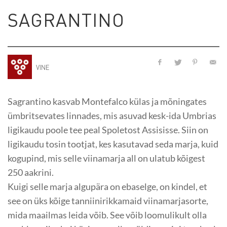
SAGRANTINO
VINE
Sagrantino kasvab Montefalco külas ja mõningates
ümbritsevates linnades, mis asuvad kesk-ida Umbrias
ligikaudu poole tee peal Spoletost Assisisse. Siin on
ligikaudu tosin tootjat, kes kasutavad seda marja, kuid
kogupind, mis selle viinamarja all on ulatub kõigest
250 aakrini.
Kuigi selle marja algupära on ebaselge, on kindel, et
see on üks kõige tanniinirikkamaid viinamarjasorte,
mida maailmas leida võib. See võib loomulikult olla