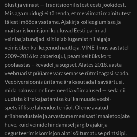
õlust ja viinast — traditsioonilistest eesti jookidest.
Mis aga muidugi ei tähenda, et me viimati mainitutest
täiesti mööda vaatame. Ajakirja kolleegiumisse ja
maitsmiskomisjoni kuuluvad Eesti parimad
veiniasjatundjad, siit leiab lugemist nii algaja
veinisõber kui kogenud nautleja. VINE ilmus aastatel
2009–2016 ka paberkujul, peamiselt üks kord
poolaastas – kevadel ja sügisel. Alates 2018. aasta
veebruarist püüame varasemasse rütmi tagasi saada.
Veebiversioonis üritame ära kasutada lisaväärtusi,
mida pakuvad online-meedia võimalused — seda nii
uudiste kiire kajastamise kui ka muude veebi-
spetsiifiliste lahenduste näol. Oleme avatud
erilahendustele ja arvestame meelsasti maaletoojate
huve, kuid veinide hindamisel järgib ajakirja
degusteerimiskomisjon alati sõltumatuse printsiipi.