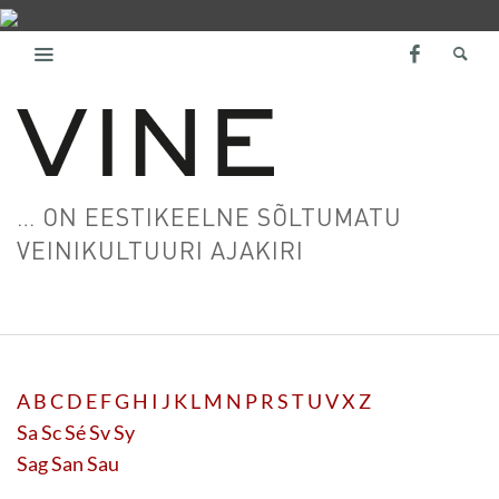
… ON EESTIKEELNE SÕLTUMATU
VEINIKULTUURI AJAKIRI
A
B
C
D
E
F
G
H
I
J
K
L
M
N
P
R
S
T
U
V
X
Z
Sa
Sc
Sé
Sv
Sy
Sag
San
Sau