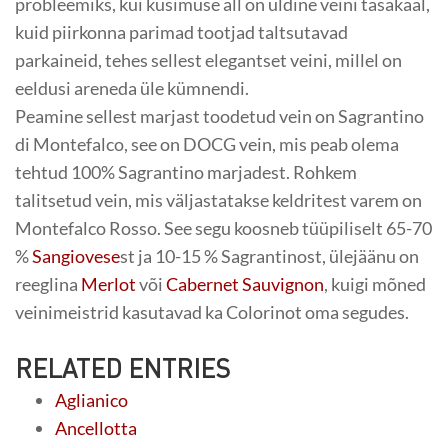
probleemiks, kui küsimuse all on üldine veini tasakaal,
kuid piirkonna parimad tootjad taltsutavad
parkaineid, tehes sellest elegantset veini, millel on
eeldusi areneda üle kümnendi.
Peamine sellest marjast toodetud vein on Sagrantino
di Montefalco, see on DOCG vein, mis peab olema
tehtud 100% Sagrantino marjadest. Rohkem
talitsetud vein, mis väljastatakse keldritest varem on
Montefalco Rosso. See segu koosneb tüüpiliselt 65-70
%
Sangiovese
st ja 10-15 % Sagrantinost, ülejäänu on
reeglina
Merlot
või
Cabernet Sauvignon
, kuigi mõned
veinimeistrid kasutavad ka Colorinot oma segudes.
RELATED ENTRIES
Aglianico
Ancellotta