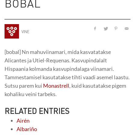
BOBAL
VINE
[bobal] Nn mahuviinamari, mida kasvatatakse
Alicantes ja Utiel-Requenas. Kasvupindalalt
Hispaania kolmanda kasvupindalaga viinamari.
Tammestamisel kasutatakse tihti vaadi asemel laastu.
Sutsu parem kui
Monastrell
, kuid kasutatakse pigem
kohaliku veini tarbeks.
RELATED ENTRIES
Airén
Albariño