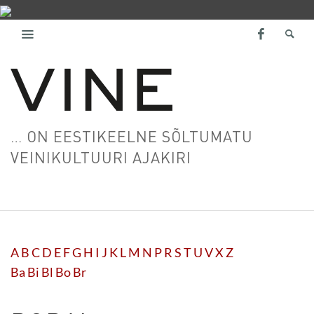
… ON EESTIKEELNE SÕLTUMATU
VEINIKULTUURI AJAKIRI
A
B
C
D
E
F
G
H
I
J
K
L
M
N
P
R
S
T
U
V
X
Z
Ba
Bi
Bl
Bo
Br