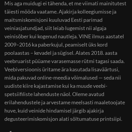
Mis aga muidugi ei tähenda, et me viimati mainitutest
täiesti mööda vaatame. Ajakirja kolleegiumisse ja
maitsmiskomisjoni kuuluvad Eesti parimad
veiniasjatundjad, siit leiab lugemist nii algaja
veinisõber kui kogenud nautleja. VINE ilmus aastatel
2009–2016 ka paberkujul, peamiselt üks kord
poolaastas – kevadel ja sügisel. Alates 2018. aasta
veebruarist püüame varasemasse rütmi tagasi saada.
Veebiversioonis üritame ära kasutada lisaväärtusi,
mida pakuvad online-meedia võimalused — seda nii
uudiste kiire kajastamise kui ka muude veebi-
spetsiifiliste lahenduste näol. Oleme avatud
erilahendustele ja arvestame meelsasti maaletoojate
huve, kuid veinide hindamisel järgib ajakirja
degusteerimiskomisjon alati sõltumatuse printsiipi.