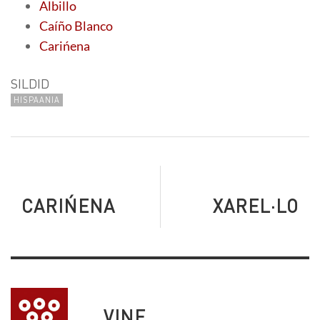
Albillo
Caíño Blanco
Carińena
SILDID
HISPAANIA
CARIŃENA
XAREL·LO
VINE