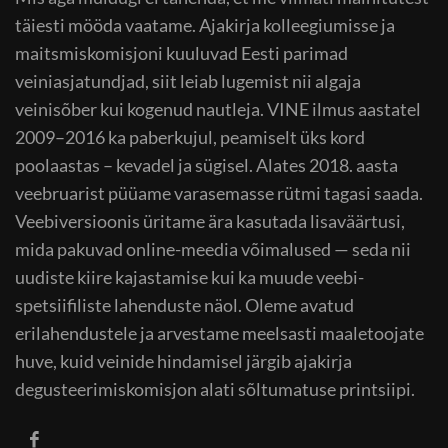
täiesti mööda vaatame. Ajakirja kolleegiumisse ja
maitsmiskomisjoni kuuluvad Eesti parimad
veiniasjatundjad, siit leiab lugemist nii algaja
veinisõber kui kogenud nautleja. VINE ilmus aastatel
2009–2016 ka paberkujul, peamiselt üks kord
poolaastas – kevadel ja sügisel. Alates 2018. aasta
veebruarist püüame varasemasse rütmi tagasi saada.
Veebiversioonis üritame ära kasutada lisaväärtusi,
mida pakuvad online-meedia võimalused — seda nii
uudiste kiire kajastamise kui ka muude veebi-
spetsiifiliste lahenduste näol. Oleme avatud
erilahendustele ja arvestame meelsasti maaletoojate
huve, kuid veinide hindamisel järgib ajakirja
degusteerimiskomisjon alati sõltumatuse printsiipi.