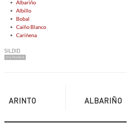
Albariño
Albillo
Bobal
Caíño Blanco
Carińena
SILDID
HISPAANIA
ARINTO
ALBARIÑO