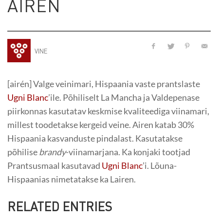
AIRÉN
VINE
[airén] Valge veinimari, Hispaania vaste prantslaste
Ugni Blanc
’ile. Põhiliselt La Mancha ja Valdepenase
piirkonnas kasutatav keskmise kvaliteediga viinamari,
millest toodetakse kergeid veine. Airen katab 30%
Hispaania kasvanduste pindalast. Kasutatakse
põhilise
brandy
-viinamarjana. Ka konjaki tootjad
Prantsusmaal kasutavad
Ugni Blanc
’i. Lõuna-
Hispaanias nimetatakse ka Lairen.
RELATED ENTRIES