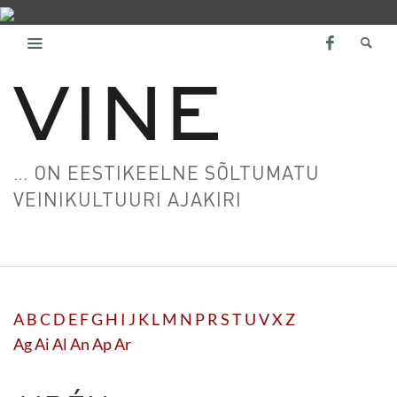
… ON EESTIKEELNE SÕLTUMATU
VEINIKULTUURI AJAKIRI
A
B
C
D
E
F
G
H
I
J
K
L
M
N
P
R
S
T
U
V
X
Z
Ag
Ai
Al
An
Ap
Ar