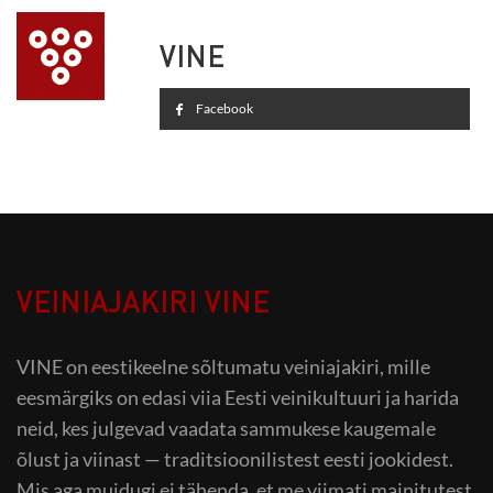
VINE
Facebook
VEINIAJAKIRI VINE
VINE on eestikeelne sõltumatu veiniajakiri, mille
eesmärgiks on edasi viia Eesti veinikultuuri ja harida
neid, kes julgevad vaadata sammukese kaugemale
õlust ja viinast — traditsioonilistest eesti jookidest.
Mis aga muidugi ei tähenda, et me viimati mainitutest