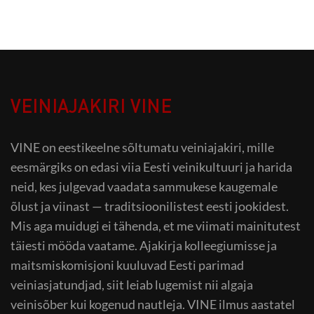
VEINIAJAKIRI VINE
VINE on eestikeelne sõltumatu veiniajakiri, mille
eesmärgiks on edasi viia Eesti veinikultuuri ja harida
neid, kes julgevad vaadata sammukese kaugemale
õlust ja viinast — traditsioonilistest eesti jookidest.
Mis aga muidugi ei tähenda, et me viimati mainitutest
täiesti mööda vaatame. Ajakirja kolleegiumisse ja
maitsmiskomisjoni kuuluvad Eesti parimad
veiniasjatundjad, siit leiab lugemist nii algaja
veinisõber kui kogenud nautleja. VINE ilmus aastatel