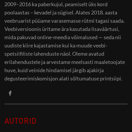
2009–2016 ka paberkujul, peamiselt üks kord
poolaastas – kevadel ja sügisel. Alates 2018. aasta
veebruarist püüame varasemasse rütmi tagasi saada.
Veebiversioonis üritame ära kasutada lisaväärtusi,
mida pakuvad online-meedia võimalused — seda nii
uudiste kiire kajastamise kui ka muude veebi-
spetsiifiliste lahenduste näol. Oleme avatud
erilahendustele ja arvestame meelsasti maaletoojate
huve, kuid veinide hindamisel järgib ajakirja
degusteerimiskomisjon alati sõltumatuse printsiipi.
AUTORID