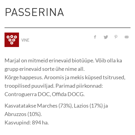
PASSERINA
VINE
Marjal on mitmeid erinevaid biotüüpe. Võib olla ka
grupp erinevaid sorte ühe nime all.
Kõrge happesus. Aroomis ja mekis küpsed tsitrused,
troopilised puuviljad. Parimad piirkonnad:
Controguerra DOC, Offida DOCG.
Kasvatatakse Marches (73%), Lazios (17%) ja
Abruzzos (10%).
Kasvupind: 894 ha.