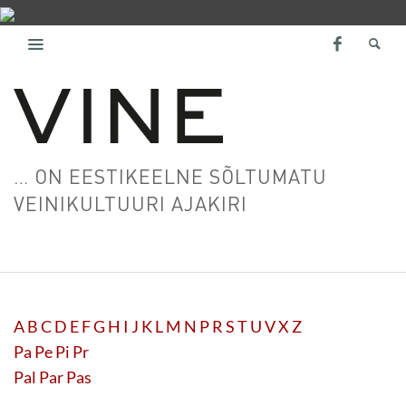
… ON EESTIKEELNE SÕLTUMATU
VEINIKULTUURI AJAKIRI
A
B
C
D
E
F
G
H
I
J
K
L
M
N
P
R
S
T
U
V
X
Z
Pa
Pe
Pi
Pr
Pal
Par
Pas