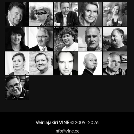
Veiniajakiri VINE
© 2009–
2026
info@vine.ee