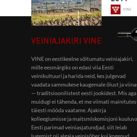
VINE
VEINIAJAKIRI VINE
VINE on eestikeelne sõltumatu veiniajakiri,
mille eesmärgiks on edasi viia Eesti
veinikultuuri ja harida neid, kes julgevad
vaadata sammukese kaugemale õlust ja viina
— traditsioonilistest eesti jookidest. Mis aga
muidugi ei tähenda, et me viimati mainitutes
täiesti mööda vaatame. Ajakirja
kolleegiumisse ja maitsmiskomisjoni kuuluv
Eesti parimad veiniasjatundjad, siit leiab
lugemist nii algaja veinisõber kui kogenud