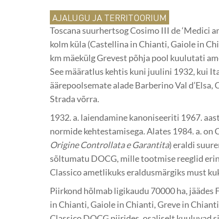
AJALUGU JA TERRITOORIUM
Toscana suurhertsog Cosimo III de ‘Medici and
kolm küla (Castellina in Chianti, Gaiole in Chi
km mäekülg Grevest põhja pool kuulutati ame
See määratlus kehtis kuni juulini 1932, kui It
äärepoolsemate alade Barberino Val d’Elsa, C
Strada võrra.
1932. a. laiendamine kanoniseeriti 1967. aas
normide kehtestamisega. Alates 1984. a. on 
Origine Controllata e Garantita
) eraldi suur
sõltumatu DOCG, mille tootmise reeglid erin
Classico ametlikuks eraldusmärgiks must ku
Piirkond hõlmab ligikaudu 70000 ha, jäädes F
in Chianti, Gaiole in Chianti, Greve in Chiant
Classico DOCG piirides, osaliselt kuuluvad si