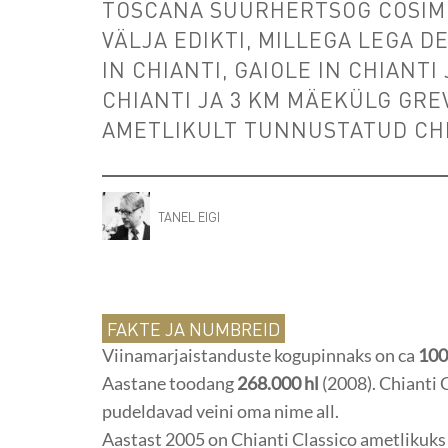
TOSCANA SUURHERTSOG COSIMO I
VÄLJA EDIKTI, MILLEGA LEGA D
IN CHIANTI, GAIOLE IN CHIANTI
CHIANTI JA 3 KM MÄEKÜLG GRE
AMETLIKULT TUNNUSTATUD CHI
TANEL EIGI
FAKTE JA NUMBREID
Viinamarjaistanduste kogupinnaks on ca
100
Aastane toodang
268.000 hl
(2008). Chianti 
pudeldavad veini oma nime all.
Aastast 2005 on Chianti Classico ametlikuk