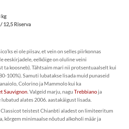
 kg
/ 12,5 Riserva
co’ks ei ole piisav, et vein on selles piirkonnas
 eeskirjadele, eelkõige on oluline veini
t ta koosneb). Tähtsaim mari nii protsentuaalselt kui
80-100%). Samuti lubatakse lisada muid punaseid
anaiolo, Colorino ja Mammolo kui ka
t Sauvignon
. Valgeid marju, nagu
Trebbiano
ja
 lubatud alates 2006. aastakäigust lisada.
 Classicot teistest Chianbti aladest on limiteeritum
ta, kõrgem minimaalse nõutud alkoholi määr ja