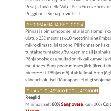
Pesa ja Tavarnelle Val di Pesa Firenze provin
Poggibonsi Siena provintsist.
GEOGRAAFIA JA GEOLOOGIA
Pinnas ja pinnamood sellel alal on alampiirk
ulatub 250 meetrist 610 meetrini ning ümber
mikroklimaatilisi tsoone. Piirkonnas on kaks 
tuntakse tuntakse
albarese
nime all ja sinak
Põhjapoolse osa mullad on rikkalikumad ja 
muutudes lõuna poole minnes järk-järgult ü
albarese
‘st. Põhjas mõjutab kliimat Arno jõ
väheneb oluliselt lõunapoolsel niigi soojema
CHIANTI CLASSICO REGULATSIOON
Reeglid
Minimaalselt
80%
Sangiovese
, kuni 20%
Col
Merlot