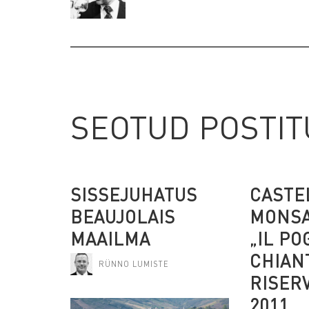
SEOTUD POSTI
SISSEJUHATUS
CASTE
BEAUJOLAIS
MONS
MAAILMA
„IL PO
CHIANT
RÜNNO LUMISTE
RISER
2011