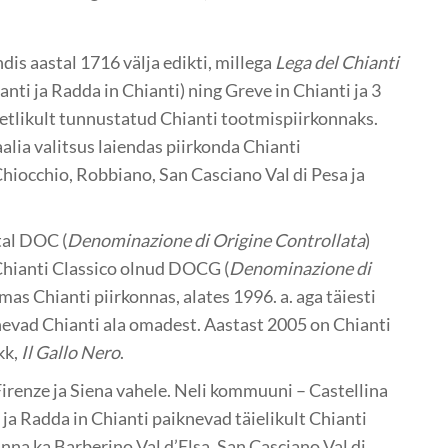
is aastal 1716 välja edikti, millega
Lega del Chianti
anti ja Radda in Chianti) ning Greve in Chianti ja 3
tlikult tunnustatud Chianti tootmispiirkonnaks.
aalia valitsus laiendas piirkonda Chianti
hiocchio, Robbiano, San Casciano Val di Pesa ja
tal DOC (
Denominazione di Origine Controllata
)
Chianti Classico olnud DOCG (
Denominazione di
emas Chianti piirkonnas, alates 1996. a. aga täiesti
evad Chianti ala omadest. Aastast 2005 on Chianti
kk,
Il Gallo Nero
.
irenze ja Siena vahele. Neli kommuuni – Castellina
i ja Radda in Chianti paiknevad täielikult Chianti
nna ka Barberino Val d’Elsa, San Casciano Val di