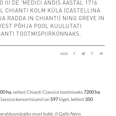
II DE 'MEDICI ANDIS AASTAL 1716
EL CHIANTI KOLM KÜLA (CASTELLINA
 JA RADDA IN CHIANTI) NING GREVE IN
VEST PÕHJA POOL KUULUTATI
ANTI TOOTMISPIIRKONNAKS.
JAGA:
00 ha
, sellest Chianti Classico tootmiseks
7200 ha
.
Classico konsortsiumil on
597
liiget, kellest
350
s eraldusmärgiks must kukk,
Il Gallo Nero
.