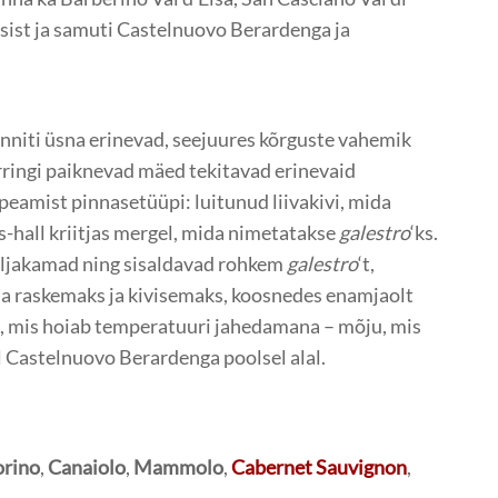
tsist ja samuti Castelnuovo Berardenga ja
onniti üsna erinevad, seejuures kõrguste vahemik
ringi paiknevad mäed tekitavad erinevaid
peamist pinnasetüüpi: luitunud liivakivi, mida
as-hall kriitjas mergel, mida nimetatakse
galestro
‘ks.
viljakamad ning sisaldavad rohkem
galestro
‘t,
ha raskemaks ja kivisemaks, koosnedes enamjaolt
gi, mis hoiab temperatuuri jahedamana – mõju, mis
l Castelnuovo Berardenga poolsel alal.
orino
,
Canaiolo
,
Mammolo
,
Cabernet Sauvignon
,