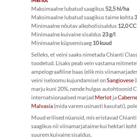
Maksimaalne lubatud saagikus
52,5 hl/ha
Maksimaalne lubatud saagikus taime kohta
3
Minimaalne nõutav alkoholisisaldus
12,0 CC 
Minimaalne kuivaine sisaldus
23 g/l
Minimaalne küpsemisaeg
10 kuud
Selleks, et veini saaks nimetada Chianti Classi
toodetud. Lisaks peab vein vastama mitmetele
ampelograafiline baas (elik mis viinamarjades
veini iseloomu kujundamisel on
Sangiovese
(
marju kuni 20%, nende hulgas autohtoonid C
internatsionaalsed marjad
Merlot
ja
Caberne
Malvasia
(mida varem usinasti kasutati), pole
Muud erilised nüansid, mis eristavad Chianti
saagikus nii viinamarjataime kui hektari koh
suurem kuivaine sisaldus.