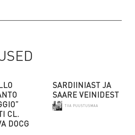
TUSED
LLO
SARDIINIAST JA
ANTO
SAARE VEINIDEST
GGIO”
TIIA PUUSTUSMAA
I CL.
VA DOCG