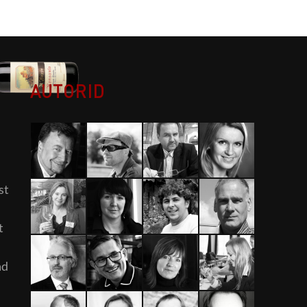
AUTORID
st
t
ad