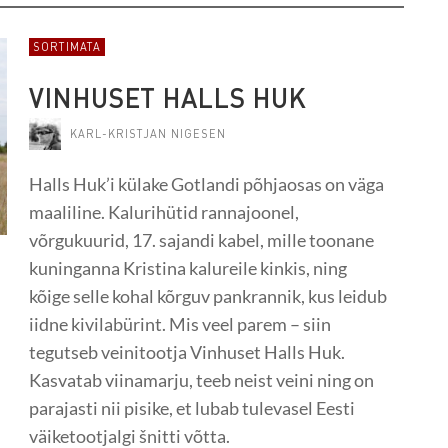
SORTIMATA
VINHUSET HALLS HUK
KARL-KRISTJAN NIGESEN
Halls Huk’i külake Gotlandi põhjaosas on väga
maaliline. Kalurihütid rannajoonel,
võrgukuurid, 17. sajandi kabel, mille toonane
kuninganna Kristina kalureile kinkis, ning
kõige selle kohal kõrguv pankrannik, kus leidub
iidne kivilabürint. Mis veel parem – siin
tegutseb veinitootja Vinhuset Halls Huk.
Kasvatab viinamarju, teeb neist veini ning on
parajasti nii pisike, et lubab tulevasel Eesti
väiketootjalgi šnitti võtta.