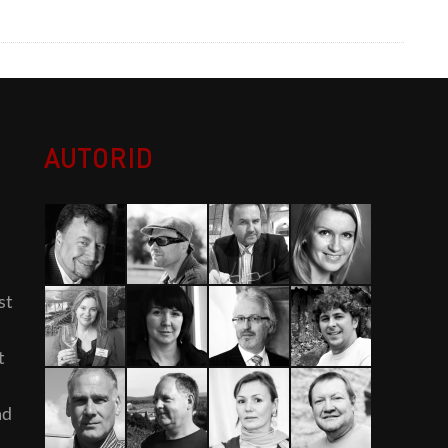
AUTORID
st
t
ad