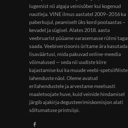
lugemist nii algaja veinisõber kui kogenud
nautleja. VINE ilmus aastatel 2009–2016 ka
paberkujul, peamiselt üks kord poolaastas –
kevadel ja sügisel. Alates 2018. aasta
veebruarist püüame varasemasse rütmi taga
saada. Veebiversioonis üritame ära kasutada
lisaväärtusi, mida pakuvad online-meedia
võimalused — seda nii uudiste kiire
kajastamise kui ka muude veebi-spetsiifiliste
lahenduste näol. Oleme avatud
erilahendustele ja arvestame meelsasti
maaletoojate huve, kuid veinide hindamisel
järgib ajakirja degusteerimiskomisjon alati
sõltumatuse printsiipi.