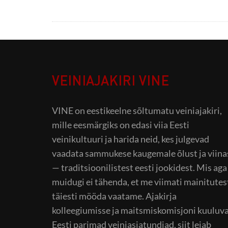
VEINIAJAKIRI VINE
VINE on eestikeelne sõltumatu veiniajakiri,
mille eesmärgiks on edasi viia Eesti
veinikultuuri ja harida neid, kes julgevad
vaadata sammukese kaugemale õlust ja viina
— traditsioonilistest eesti jookidest. Mis aga
muidugi ei tähenda, et me viimati mainitutes
täiesti mööda vaatame. Ajakirja
kolleegiumisse ja maitsmiskomisjoni kuuluv
Eesti parimad veiniasjatundjad, siit leiab