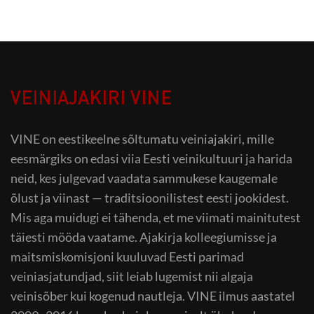
VEINIAJAKIRI VINE
VINE on eestikeelne sõltumatu veiniajakiri, mille
eesmärgiks on edasi viia Eesti veinikultuuri ja harida
neid, kes julgevad vaadata sammukese kaugemale
õlust ja viinast — traditsioonilistest eesti jookidest.
Mis aga muidugi ei tähenda, et me viimati mainitutest
täiesti mööda vaatame. Ajakirja kolleegiumisse ja
maitsmiskomisjoni kuuluvad Eesti parimad
veiniasjatundjad, siit leiab lugemist nii algaja
veinisõber kui kogenud nautleja. VINE ilmus aastatel