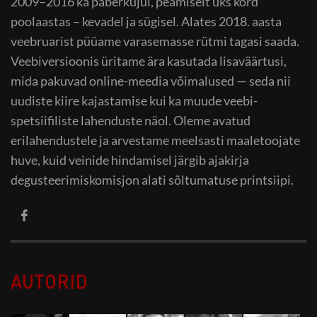
2009–2016 ka paberkujul, peamiselt üks kord
poolaastas – kevadel ja sügisel. Alates 2018. aasta
veebruarist püüame varasemasse rütmi tagasi saada.
Veebiversioonis üritame ära kasutada lisaväärtusi,
mida pakuvad online-meedia võimalused — seda nii
uudiste kiire kajastamise kui ka muude veebi-
spetsiifiliste lahenduste näol. Oleme avatud
erilahendustele ja arvestame meelsasti maaletoojate
huve, kuid veinide hindamisel järgib ajakirja
degusteerimiskomisjon alati sõltumatuse printsiipi.
AUTORID