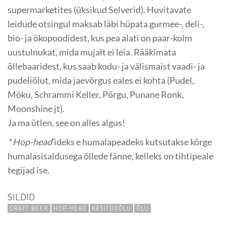
supermarketites (üksikud Selverid). Huvitavate
leidude otsingul maksab läbi hüpata gurmee-, deli-,
bio- ja ökopoodidest, kus pea alati on paar-kolm
uustulnukat, mida mujalt ei leia. Rääkimata
õllebaaridest, kus saab kodu- ja välismaist vaadi- ja
pudeliõlut, mida jaevõrgus eales ei kohta (Pudel,
Möku, Schrammi Keller, Põrgu, Punane Ronk,
Moonshine jt).
Ja ma ütlen, see on alles algus!
* Hop-head
’ideks e humalapeadeks kutsutakse kõrge
humalasisaldusega õllede fänne, kelleks on tihtipeale
tegijad ise.
SILDID
CRAFT BEER
HOP-HEAD
KÄSITÖÖÕLU
ÕLU