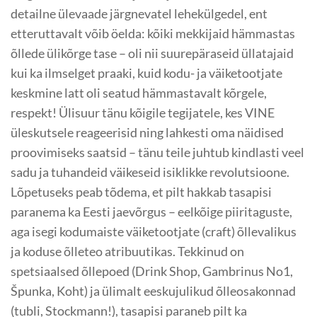
detailne ülevaade järgnevatel lehekülgedel, ent
etteruttavalt võib öelda: kõiki mekkijaid hämmastas
õllede ülikõrge tase – oli nii suurepäraseid üllatajaid
kui ka ilmselget praaki, kuid kodu- ja väiketootjate
keskmine latt oli seatud hämmastavalt kõrgele,
respekt! Ülisuur tänu kõigile tegijatele, kes VINE
üleskutsele reageerisid ning lahkesti oma näidised
proovimiseks saatsid – tänu teile juhtub kindlasti veel
sadu ja tuhandeid väikeseid isiklikke revolutsioone.
Lõpetuseks peab tõdema, et pilt hakkab tasapisi
paranema ka Eesti jaevõrgus – eelkõige piiritaguste,
aga isegi kodumaiste väiketootjate (craft) õllevalikus
ja koduse õlleteo atribuutikas. Tekkinud on
spetsiaalsed õllepoed (Drink Shop, Gambrinus No1,
Špunka, Koht) ja ülimalt eeskujulikud õlleosakonnad
(tubli, Stockmann!), tasapisi paraneb pilt ka