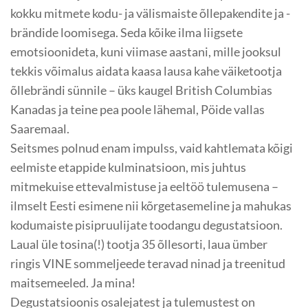
kokku mitmete kodu- ja välismaiste õllepakendite ja -
brändide loomisega. Seda kõike ilma liigsete
emotsioonideta, kuni viimase aastani, mille jooksul
tekkis võimalus aidata kaasa lausa kahe väiketootja
õllebrändi sünnile – üks kaugel British Columbias
Kanadas ja teine pea poole lähemal, Pöide vallas
Saaremaal.
Seitsmes polnud enam impulss, vaid kahtlemata kõigi
eelmiste etappide kulminatsioon, mis juhtus
mitmekuise ettevalmistuse ja eeltöö tulemusena –
ilmselt Eesti esimene nii kõrgetasemeline ja mahukas
kodumaiste pisipruulijate toodangu degustatsioon.
Laual üle tosina(!) tootja 35 õllesorti, laua ümber
ringis VINE sommeljeede teravad ninad ja treenitud
maitse­meeled. Ja mina!
Degustatsioonis osalejatest ja tulemustest on