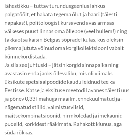
lähestikku – tuttav turundus­geenius lahkus
palgatöölt, et hakata tegema õlut ja baari (täiesti
napakas!), politoloogist kursavend avas armsas
väikeses puust linnas oma õllepoe (veel hullem!) ning
takkaotsa käisin Belgias sõpradel külas, kus oleksin
pikema jututa võinud oma korgikollektsiooni vabalt
kümnekordistada.
Ja siis see juhtuski – jätsin korgid sinnapaika ning
avastasin enda jaoks õllevaliku, mis oli viimaks
üksikute spetsiaalpoodide kaudu leidnud tee ka
Eestisse. Katse ja eksituse meetodil avanes täiesti uus
ja põnev 0,33 l mahuga maailm, ennekuulmatud ja -
nägematud stiilid, valmistusviisid,
maitsekombinatsioonid, hirmkoledad ja imekaunid
pudelid, korkidest rääkimata. Rahakott kiunus, aga
süda rõkkas.