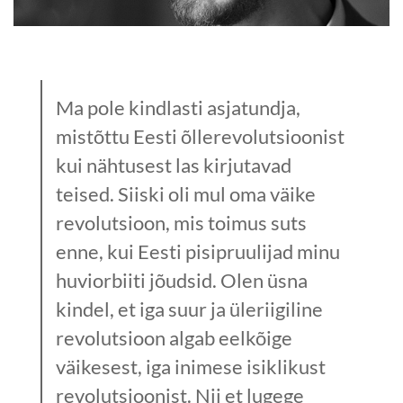
Ma pole kindlasti asjatundja,
mistõttu Eesti õllerevolutsioonist
kui nähtusest las kirjutavad
teised. Siiski oli mul oma väike
revolutsioon, mis toimus suts
enne, kui Eesti pisipruulijad minu
huvi­orbiiti jõudsid. Olen üsna
kindel, et iga suur ja üleriigiline
revolutsioon algab eelkõige
väikesest, iga inimese isiklikust
revolutsioonist. Nii et lugege