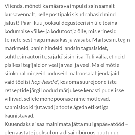
Viienda, mõneti ka määrava impulsi sain samalt
kursavennalt, kelle postipaki sisud rabasid mind
jalust! Paari kuu jooksul degusteerisin üle tosina
kodumaise väike- ja kodutootja õlle, mis erinesid
teineteisest nagu maasikas ja wasabi. Maitsesin, tegin
märkmeid, panin hindeid, andsin tagasisidet,
suhtlesin autoritega ja küsisin lisa. Tuli välja, et neid
pisikesi tegijaid on veel ja veel ja veel. Ma ei mõtle
siinkohal mingeid koduseid maltoosalahjendajaid,
vaid tõelisi
hop-head
’e*, kes oma suurejooneliste
retseptide järgi loodud märjukese kenasti pudelisse
villivad, sellele mõne pöörase nime mõtlevad,
saamisloo kirjutavad ja toote ägeda etiketiga
kaunistavad.
Kuuendaks ei saa mainimata jätta mu igapäevatööd –
olen aastate jooksul oma disainibüroos puutunud