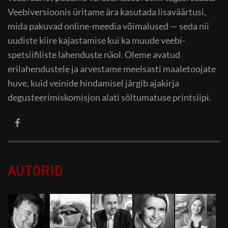
Veebiversioonis üritame ära kasutada lisaväärtusi,
mida pakuvad online-meedia võimalused — seda nii
uudiste kiire kajastamise kui ka muude veebi-
spetsiifiliste lahenduste näol. Oleme avatud
erilahendustele ja arvestame meelsasti maaletoojate
huve, kuid veinide hindamisel järgib ajakirja
degusteerimiskomisjon alati sõltumatuse printsiipi.
AUTORID