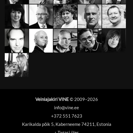
Veiniajakiri VINE
© 2009–
2026
info@vine.ee
+372 551 7623
Karikalda põik 5, Kaberneeme 74211, Estonia
↑ Tagasi üles