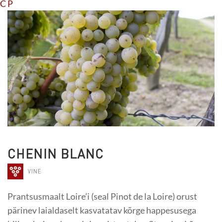
C
P
CHENIN BLANC
VINE
Prantsusmaalt Loire’i (seal Pinot de la Loire) orust
pärinev laialdaselt kasvatatav kõrge happesusega