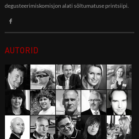
degusteerimiskomisjon alati sõltumatuse printsiipi.
AUTORID