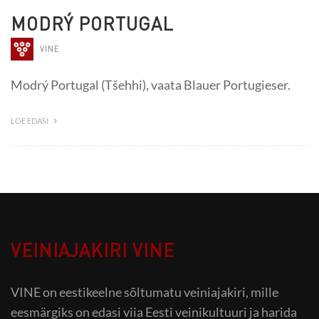
MODRÝ PORTUGAL
VINE
Modrý Portugal (Tšehhi), vaata Blauer Portugieser.
LOE EDASI
VEINIAJAKIRI VINE
VINE on eestikeelne sõltumatu veiniajakiri, mille
eesmärgiks on edasi viia Eesti veinikultuuri ja harida