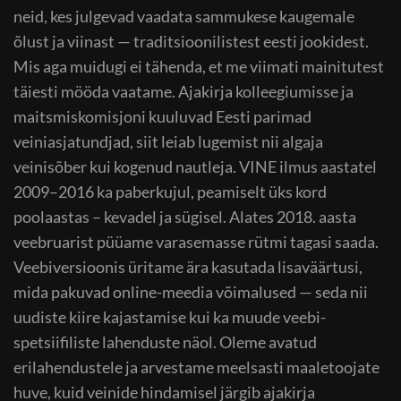
neid, kes julgevad vaadata sammukese kaugemale
õlust ja viinast — traditsioonilistest eesti jookidest.
Mis aga muidugi ei tähenda, et me viimati mainitutest
täiesti mööda vaatame. Ajakirja kolleegiumisse ja
maitsmiskomisjoni kuuluvad Eesti parimad
veiniasjatundjad, siit leiab lugemist nii algaja
veinisõber kui kogenud nautleja. VINE ilmus aastatel
2009–2016 ka paberkujul, peamiselt üks kord
poolaastas – kevadel ja sügisel. Alates 2018. aasta
veebruarist püüame varasemasse rütmi tagasi saada.
Veebiversioonis üritame ära kasutada lisaväärtusi,
mida pakuvad online-meedia võimalused — seda nii
uudiste kiire kajastamise kui ka muude veebi-
spetsiifiliste lahenduste näol. Oleme avatud
erilahendustele ja arvestame meelsasti maaletoojate
huve, kuid veinide hindamisel järgib ajakirja