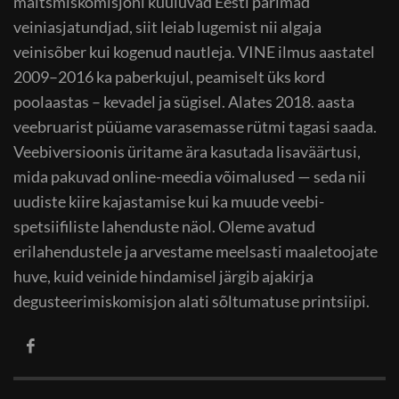
maitsmiskomisjoni kuuluvad Eesti parimad
veiniasjatundjad, siit leiab lugemist nii algaja
veinisõber kui kogenud nautleja. VINE ilmus aastatel
2009–2016 ka paberkujul, peamiselt üks kord
poolaastas – kevadel ja sügisel. Alates 2018. aasta
veebruarist püüame varasemasse rütmi tagasi saada.
Veebiversioonis üritame ära kasutada lisaväärtusi,
mida pakuvad online-meedia võimalused — seda nii
uudiste kiire kajastamise kui ka muude veebi-
spetsiifiliste lahenduste näol. Oleme avatud
erilahendustele ja arvestame meelsasti maaletoojate
huve, kuid veinide hindamisel järgib ajakirja
degusteerimiskomisjon alati sõltumatuse printsiipi.