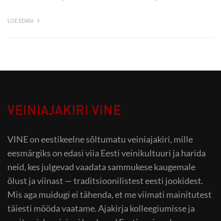
LOE EDASI
VEINIAJAKIRI VINE
VINE on eestikeelne sõltumatu veiniajakiri, mille
eesmärgiks on edasi viia Eesti veinikultuuri ja harida
neid, kes julgevad vaadata sammukese kaugemale
õlust ja viinast — traditsioonilistest eesti jookidest.
Mis aga muidugi ei tähenda, et me viimati mainitutest
täiesti mööda vaatame. Ajakirja kolleegiumisse ja