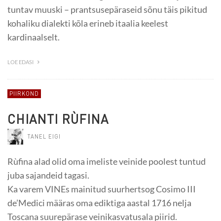
tuntav muuski – prantsusepäraseid sõnu täis pikitud
kohaliku dialekti kõla erineb itaalia keelest
kardinaalselt.
LOE EDASI
PIIRKOND
CHIANTI RÙFINA
TANEL EIGI
Rùfina alad olid oma imeliste veinide poolest tuntud
juba sajandeid tagasi.
Ka varem VINEs mainitud suurhertsog Cosimo III
de’Medici määras oma ediktiga aastal 1716 nelja
Toscana suurepärase veinikasvatusala piirid.