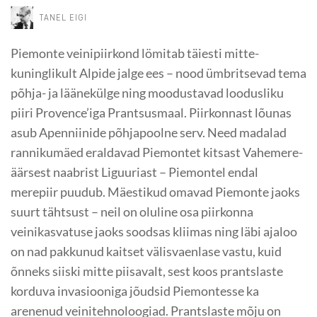
TANEL EIGI
Piemonte veinipiirkond lömitab täiesti mitte-
kuninglikult Alpide jalge ees – nood ümbritsevad tema
põhja- ja läänekülge ning moodustavad loodusliku
piiri Provence’iga Prantsusmaal. Piirkonnast lõunas
asub Apenniinide põhjapoolne serv. Need madalad
rannikumäed eraldavad Piemontet kitsast Vahemere-
äärsest naabrist Liguuriast – Piemontel endal
merepiir puudub. Mäestikud omavad Piemonte jaoks
suurt tähtsust – neil on oluline osa piirkonna
veinikasvatuse jaoks soodsas kliimas ning läbi ajaloo
on nad pakkunud kaitset välisvaenlase vastu, kuid
õnneks siiski mitte piisavalt, sest koos prantslaste
korduva invasiooniga jõudsid Piemontesse ka
arenenud veinitehnoloogiad. Prantslaste mõju on