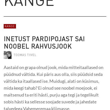
KANGE
INETUST PARDIPOJAST SAI
NOOBEL RAHVUSJOOK
TOOMAS TIIVEL
Aastaid on grapa olnud jook, mida mitteitaallased on
püüdnud vältida. Kui päris aus olla, siis püüdsid seda
vältida ka itaallased ise. Muidugi, alati on küsimus,
mida keegi tahab? Ei olnud see noobel moejook, ei
maitsenud ta eriti hästi, purju aga tegi ja tegelikult
sobis hästi ka sellesse soojade suvede ja jahedate
talvedega Vahemeremaa kliimasse.