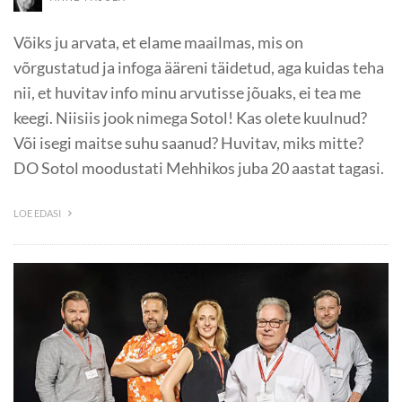
Võiks ju arvata, et elame maailmas, mis on
võrgustatud ja infoga ääreni täidetud, aga kuidas teha
nii, et huvitav info minu arvutisse jõuaks, ei tea me
keegi. Niisiis jook nimega Sotol! Kas olete kuulnud?
Või isegi maitse suhu saanud? Huvitav, miks mitte?
DO Sotol moodustati Mehhikos juba 20 aastat tagasi.
LOE EDASI