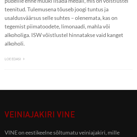
pudelile enne müüki lisada medali, mis on võistlustel
teenitud. Tulemusena tõuseb joogi tuntus ja
usaldusväärsus selle suhtes – olenemata, kas on
tegemist piimatoodete, limonaadi, mahla või
alkoholiga. ISW võistlustel hinnatakse vaid kanget
alkoholi.
LOE EDASI
VEINIAJAKIRI VINE
VINE on eestikeelne sõltumatu veiniajakiri, mille