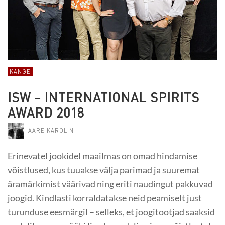
KANGE
ISW – INTERNATIONAL SPIRITS
AWARD 2018
AARE KAROLIN
Erinevatel jookidel maailmas on omad hindamise
võistlused, kus tuuakse välja parimad ja suuremat
äramärkimist väärivad ning eriti naudingut pakkuvad
joogid. Kindlasti korraldatakse neid peamiselt just
turunduse eesmärgil – selleks, et joogitootjad saaksid