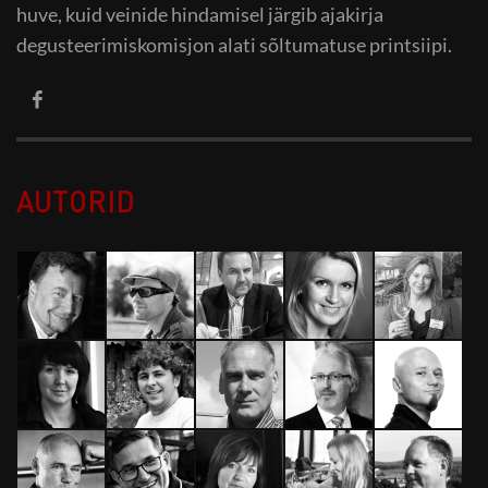
huve, kuid veinide hindamisel järgib ajakirja
degusteerimiskomisjon alati sõltumatuse printsiipi.
AUTORID