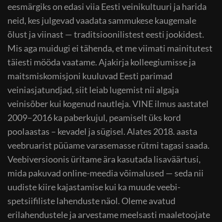
eesmärgiks on edasi viia Eesti veinikultuuri ja harida
neid, kes julgevad vaadata sammukese kaugemale
õlust ja viinast — traditsioonilistest eesti jookidest.
Mis aga muidugi ei tähenda, et me viimati mainitutest
täiesti mööda vaatame. Ajakirja kolleegiumisse ja
maitsmiskomisjoni kuuluvad Eesti parimad
veiniasjatundjad, siit leiab lugemist nii algaja
veinisõber kui kogenud nautleja. VINE ilmus aastatel
2009–2016 ka paberkujul, peamiselt üks kord
poolaastas – kevadel ja sügisel. Alates 2018. aasta
veebruarist püüame varasemasse rütmi tagasi saada.
Veebiversioonis üritame ära kasutada lisaväärtusi,
mida pakuvad online-meedia võimalused — seda nii
uudiste kiire kajastamise kui ka muude veebi-
spetsiifiliste lahenduste näol. Oleme avatud
erilahendustele ja arvestame meelsasti maaletoojate