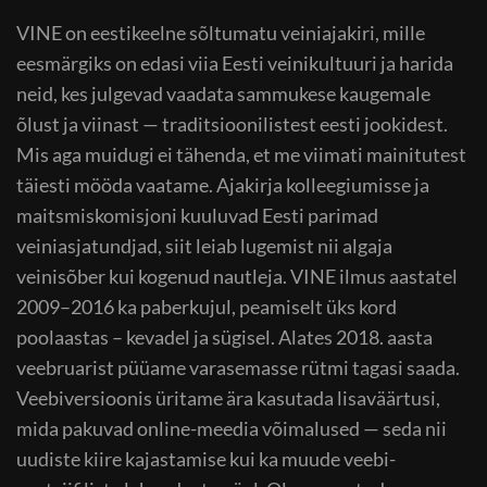
VINE on eestikeelne sõltumatu veiniajakiri, mille
eesmärgiks on edasi viia Eesti veinikultuuri ja harida
neid, kes julgevad vaadata sammukese kaugemale
õlust ja viinast — traditsioonilistest eesti jookidest.
Mis aga muidugi ei tähenda, et me viimati mainitutest
täiesti mööda vaatame. Ajakirja kolleegiumisse ja
maitsmiskomisjoni kuuluvad Eesti parimad
veiniasjatundjad, siit leiab lugemist nii algaja
veinisõber kui kogenud nautleja. VINE ilmus aastatel
2009–2016 ka paberkujul, peamiselt üks kord
poolaastas – kevadel ja sügisel. Alates 2018. aasta
veebruarist püüame varasemasse rütmi tagasi saada.
Veebiversioonis üritame ära kasutada lisaväärtusi,
mida pakuvad online-meedia võimalused — seda nii
uudiste kiire kajastamise kui ka muude veebi-