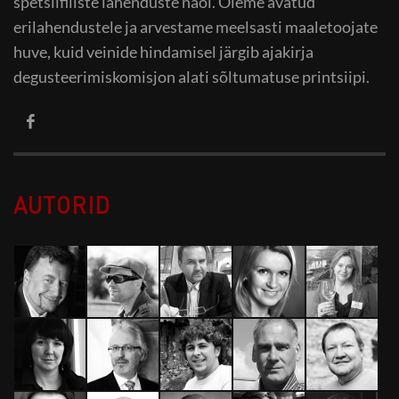
spetsiifiliste lahenduste näol. Oleme avatud
erilahendustele ja arvestame meelsasti maaletoojate
huve, kuid veinide hindamisel järgib ajakirja
degusteerimiskomisjon alati sõltumatuse printsiipi.
AUTORID