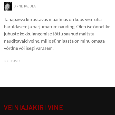
ARNE PAJULA
Tänapäeva kiirustavas maailmas on küps vein üha
haruldasem ja harjumatum nauding. Olen ise õnnelike
juhuste kokkulangemise tõttu saanud maitsta
nauditavaid veine, mille sünniaasta on minu omaga
võrdne või isegi varasem.
LOE EDASI
VEINIAJAKIRI VINE