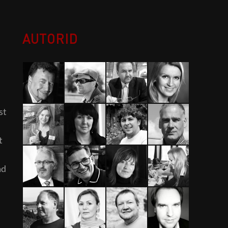
AUTORID
st
t
ad