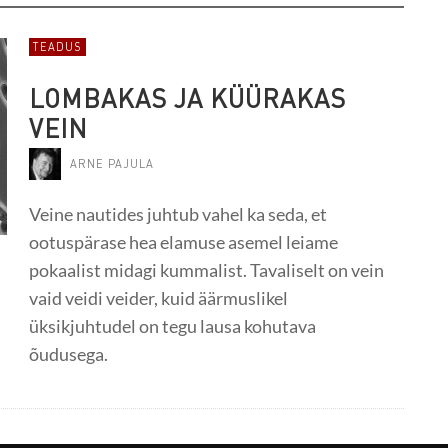
TEADUS
LOMBAKAS JA KÜÜRAKAS
VEIN
ARNE PAJULA
Veine nautides juhtub vahel ka seda, et
ootuspärase hea elamuse asemel leiame
pokaalist midagi kummalist. Tavaliselt on vein
vaid veidi veider, kuid äärmuslikel
üksikjuhtudel on tegu lausa kohutava
õudusega.