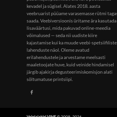
kevadel ja sügisel. Alates 2018. aasta
veebruarist püüame varasemasse rütmi taga
saada. Veebiversioonis üritame ära kasutada
lisaväärtusi, mida pakuvad online-meedia
võimalused — seda nii uudiste kiire
kajastamise kui ka muude veebi-spetsiifiliste
lahenduste näol. Oleme avatud
erilahendustele ja arvestame meelsasti
maaletoojate huve, kuid veinide hindamisel
järgib ajakirja degusteerimiskomisjon alati
sõltumatuse printsiipi.
Veiniajakiri VINE
© 2009–
2026