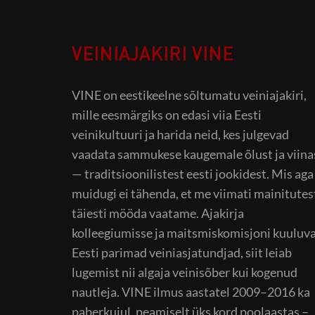
VEINIAJAKIRI VINE
VINE on eestikeelne sõltumatu veiniajakiri,
mille eesmärgiks on edasi viia Eesti
veinikultuuri ja harida neid, kes julgevad
vaadata sammukese kaugemale õlust ja viina
— traditsioonilistest eesti jookidest. Mis aga
muidugi ei tähenda, et me viimati mainitutes
täiesti mööda vaatame. Ajakirja
kolleegiumisse ja maitsmiskomisjoni kuuluv
Eesti parimad veiniasjatundjad, siit leiab
lugemist nii algaja veinisõber kui kogenud
nautleja. VINE ilmus aastatel 2009–2016 ka
paberkujul, peamiselt üks kord poolaastas –