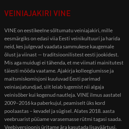
VEINIAJAKIRI VINE
VINE on eestikeelne sõltumatu veiniajakiri, mille
eesmärgiks on edasi viia Eesti veinikultuuri ja harida
neid, kes julgevad vaadata sammukese kaugemale
õlust ja viinast — traditsioonilistest eesti jookidest.
Mis aga muidugi ei tähenda, et me viimati mainitutest
täiesti mööda vaatame. Ajakirja kolleegiumisse ja
maitsmiskomisjoni kuuluvad Eesti parimad
veiniasjatundjad, siit leiab lugemist nii algaja
veinisõber kui kogenud nautleja. VINE ilmus aastatel
2009–2016 ka paberkujul, peamiselt üks kord
poolaastas – kevadel ja sügisel. Alates 2018. aasta
veebruarist püüame varasemasse rütmi tagasi saada.
Veebiversioonis üritame ära kasutada lisaväärtusi,