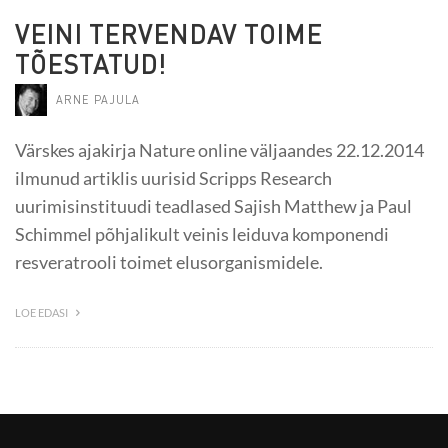
VEINI TERVENDAV TOIME
TÕESTATUD!
ARNE PAJULA
Värskes ajakirja Nature online väljaandes 22.12.2014
ilmunud artiklis uurisid Scripps Research
uurimisinstituudi teadlased Sajish Matthew ja Paul
Schimmel põhjalikult veinis leiduva komponendi
resveratrooli toimet elusorganismidele.
LOE EDASI