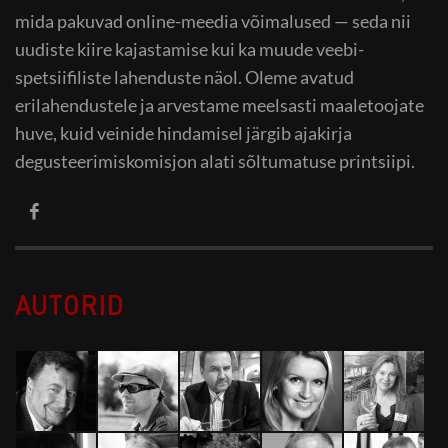
mida pakuvad online-meedia võimalused — seda nii
uudiste kiire kajastamise kui ka muude veebi-
spetsiifiliste lahenduste näol. Oleme avatud
erilahendustele ja arvestame meelsasti maaletoojate
huve, kuid veinide hindamisel järgib ajakirja
degusteerimiskomisjon alati sõltumatuse printsiipi.
AUTORID